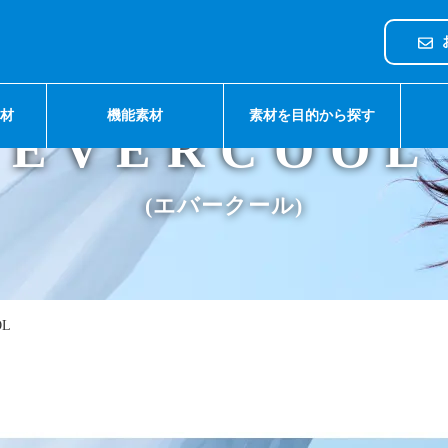
Lineup
素材
機能素材
素材を目的から探す
EVERCOOL
(エバークール)
OL