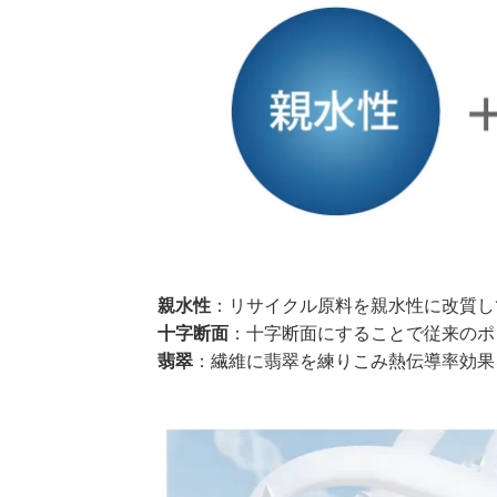
親水性
：リサイクル原料を親水性に改質し
十字断面
：十字断面にすることで従来のポ
翡翠
：繊維に翡翠を練りこみ熱伝導率効果