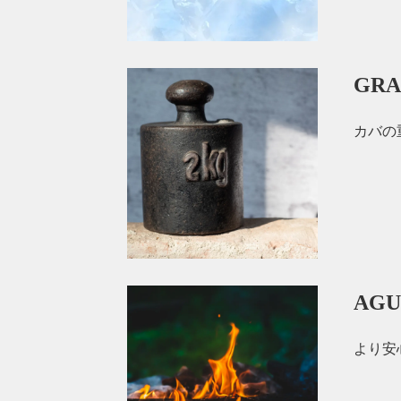
GR
カバの
AG
より安