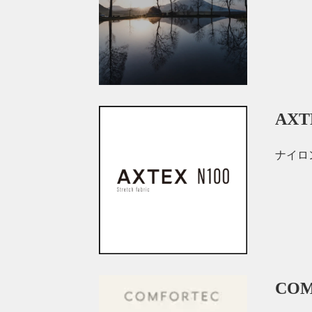
AX
ナイロ
CO