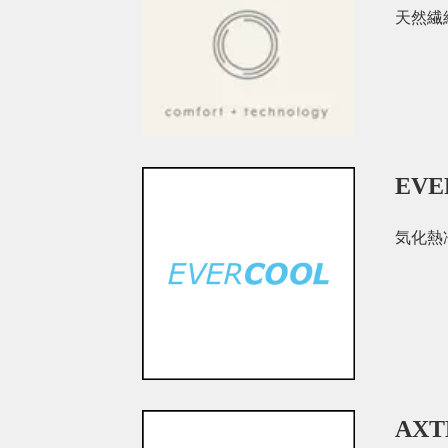
天然繊
EV
気化熱
AX