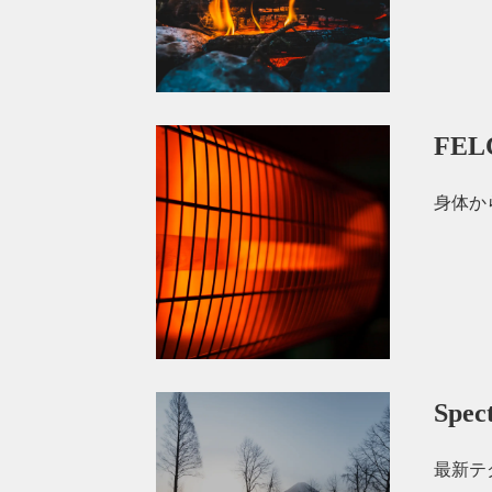
FE
身体か
Sp
最新テ