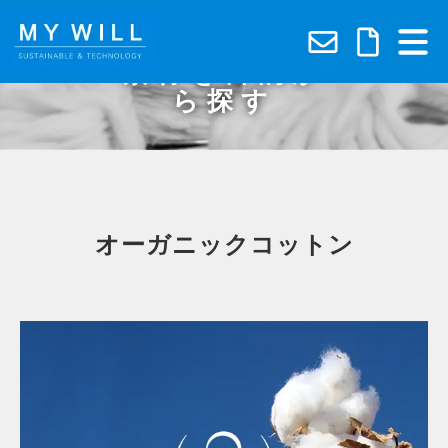
Service
素材を目的か
ら探す
MY WILLとは
サステナブル素材
オーガニックコットン
機能素材
素材を目的から探す
導入事例
OurCycle